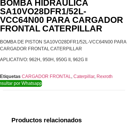
BOMBA HIDRAULICA
SA10VO28DFR1/52L-
VCC64N00 PARA CARGADOR
FRONTAL CATERPILLAR
BOMBA DE PISTON SA10VO28DFR1/52L-VCC64N00 PARA
CARGADOR FRONTAL CATERPILLAR
APLICATIVO: 962H, 950H, 950G II, 962G II
Etiquetas
CARGADOR FRONTAL
,
Caterpillar
,
Rexroth
sultar por Whatsapp
Productos relacionados