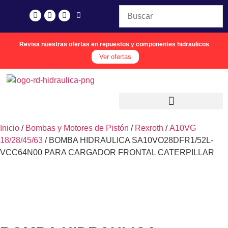
Revisa nuestras ofertas en repuestos y componentes hidraulicos
Ver ofertas
Inicio
/
Bombas y Motores de Pistón
/
Rexroth
/
A10VG
18/28/45/63
/ BOMBA HIDRAULICA SA10VO28DFR1/52L-
VCC64N00 PARA CARGADOR FRONTAL CATERPILLAR