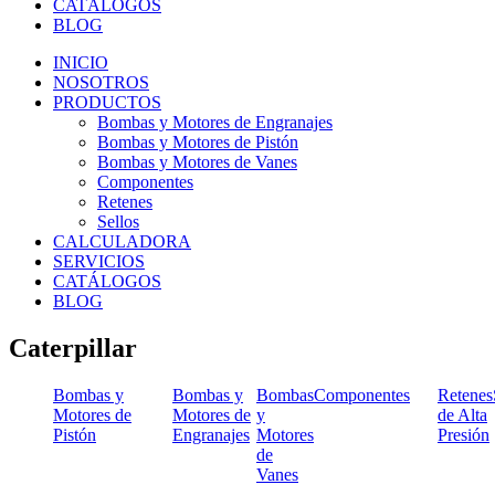
CATÁLOGOS
BLOG
INICIO
NOSOTROS
PRODUCTOS
Bombas y Motores de Engranajes
Bombas y Motores de Pistón
Bombas y Motores de Vanes
Componentes
Retenes
Sellos
CALCULADORA
SERVICIOS
CATÁLOGOS
BLOG
Caterpillar
Bombas y
Bombas y
Bombas
Componentes
Retenes
Motores de
Motores de
y
de Alta
Pistón
Engranajes
Motores
Presión
de
Vanes