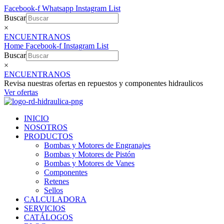
Ir
Facebook-f
Whatsapp
Instagram
List
al
Buscar
contenido
×
ENCUENTRANOS
Home
Facebook-f
Instagram
List
Buscar
×
ENCUENTRANOS
Revisa nuestras ofertas en repuestos y componentes hidraulicos
Ver ofertas
INICIO
NOSOTROS
PRODUCTOS
Bombas y Motores de Engranajes
Bombas y Motores de Pistón
Bombas y Motores de Vanes
Componentes
Retenes
Sellos
CALCULADORA
SERVICIOS
CATÁLOGOS