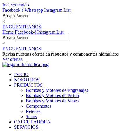
Ir al contenido
Facebook-f
Whatsapp
Instagram
List
Buscar
×
ENCUENTRANOS
Home
Facebook-f
Instagram
List
Buscar
×
ENCUENTRANOS
Revisa nuestras ofertas en repuestos y componentes hidraulicos
Ver ofertas
INICIO
NOSOTROS
PRODUCTOS
Bombas y Motores de Engranajes
Bombas y Motores de Pistón
Bombas y Motores de Vanes
Componentes
Retenes
Sellos
CALCULADORA
SERVICIOS