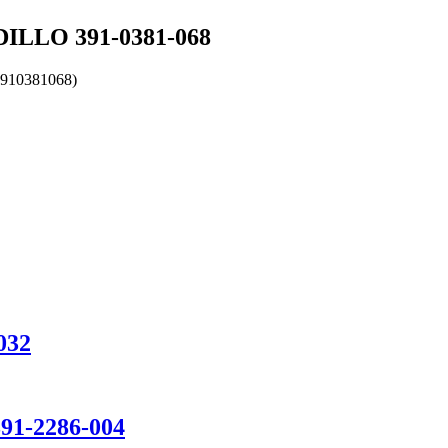
LLO 391-0381-068
910381068)
032
1-2286-004