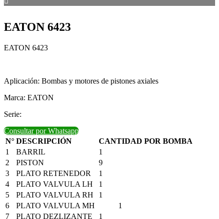
EATON 6423
EATON 6423
Aplicación: Bombas y motores de pistones axiales
Marca: EATON
Serie:
Consultar por Whatsapp
N°
DESCRIPCIÓN
CANTIDAD POR BOMBA
1
BARRIL
1
2
PISTON
9
3
PLATO RETENEDOR
1
4
PLATO VALVULA LH
1
5
PLATO VALVULA RH
1
6
PLATO VALVULA MH
1
7
PLATO DEZLIZANTE
1