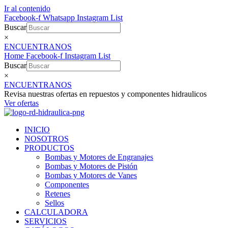
Ir al contenido
Facebook-f
Whatsapp
Instagram
List
Buscar
×
ENCUENTRANOS
Home
Facebook-f
Instagram
List
Buscar
×
ENCUENTRANOS
Revisa nuestras ofertas en repuestos y componentes hidraulicos
Ver ofertas
INICIO
NOSOTROS
PRODUCTOS
Bombas y Motores de Engranajes
Bombas y Motores de Pistón
Bombas y Motores de Vanes
Componentes
Retenes
Sellos
CALCULADORA
SERVICIOS