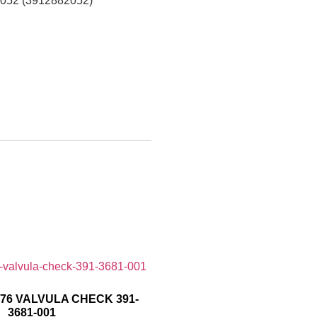
052 (3912882052)
76 VALVULA CHECK 391-
3681-001