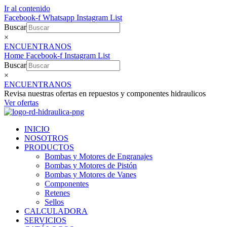
Ir al contenido
Facebook-f
Whatsapp
Instagram
List
Buscar
×
ENCUENTRANOS
Home
Facebook-f
Instagram
List
Buscar
×
ENCUENTRANOS
Revisa nuestras ofertas en repuestos y componentes hidraulicos
Ver ofertas
INICIO
NOSOTROS
PRODUCTOS
Bombas y Motores de Engranajes
Bombas y Motores de Pistón
Bombas y Motores de Vanes
Componentes
Retenes
Sellos
CALCULADORA
SERVICIOS