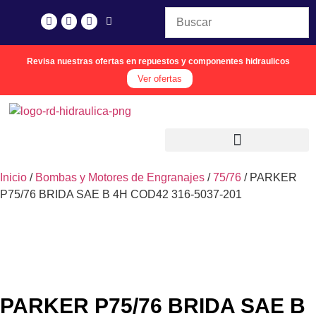
Revisa nuestras ofertas en repuestos y componentes hidraulicos
Ver ofertas
Inicio
/
Bombas y Motores de Engranajes
/
75/76
/ PARKER
P75/76 BRIDA SAE B 4H COD42 316-5037-201
PARKER P75/76 BRIDA SAE B