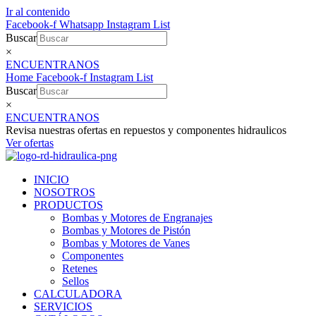
Ir al contenido
Facebook-f
Whatsapp
Instagram
List
Buscar
×
ENCUENTRANOS
Home
Facebook-f
Instagram
List
Buscar
×
ENCUENTRANOS
Revisa nuestras ofertas en repuestos y componentes hidraulicos
Ver ofertas
INICIO
NOSOTROS
PRODUCTOS
Bombas y Motores de Engranajes
Bombas y Motores de Pistón
Bombas y Motores de Vanes
Componentes
Retenes
Sellos
CALCULADORA
SERVICIOS