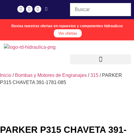
Revisa nuestras ofertas en repuestos y componentes hidraulicos
Ver ofertas
Inicio
/
Bombas y Motores de Engranajes
/
315
/ PARKER
P315 CHAVETA 391-1781-085
PARKER P315 CHAVETA 391-