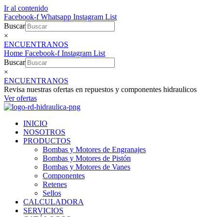
Ir al contenido
Facebook-f
Whatsapp
Instagram
List
Buscar
×
ENCUENTRANOS
Home
Facebook-f
Instagram
List
Buscar
×
ENCUENTRANOS
Revisa nuestras ofertas en repuestos y componentes hidraulicos
Ver ofertas
INICIO
NOSOTROS
PRODUCTOS
Bombas y Motores de Engranajes
Bombas y Motores de Pistón
Bombas y Motores de Vanes
Componentes
Retenes
Sellos
CALCULADORA
SERVICIOS