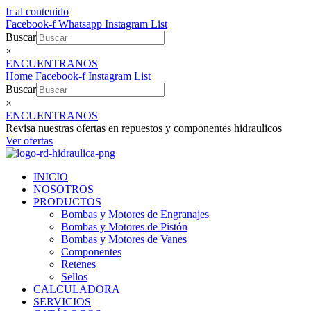
Ir al contenido
Facebook-f
Whatsapp
Instagram
List
Buscar
×
ENCUENTRANOS
Home
Facebook-f
Instagram
List
Buscar
×
ENCUENTRANOS
Revisa nuestras ofertas en repuestos y componentes hidraulicos
Ver ofertas
INICIO
NOSOTROS
PRODUCTOS
Bombas y Motores de Engranajes
Bombas y Motores de Pistón
Bombas y Motores de Vanes
Componentes
Retenes
Sellos
CALCULADORA
SERVICIOS