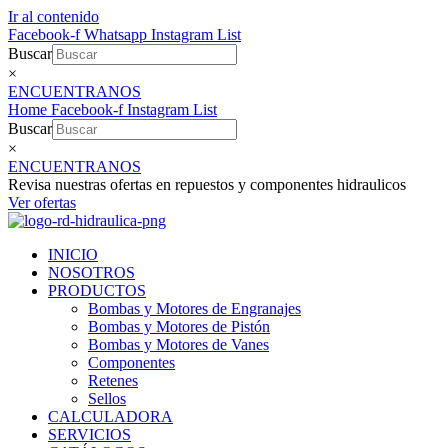
Ir al contenido
Facebook-f
Whatsapp
Instagram
List
Buscar
×
ENCUENTRANOS
Home
Facebook-f
Instagram
List
Buscar
×
ENCUENTRANOS
Revisa nuestras ofertas en repuestos y componentes hidraulicos
Ver ofertas
INICIO
NOSOTROS
PRODUCTOS
Bombas y Motores de Engranajes
Bombas y Motores de Pistón
Bombas y Motores de Vanes
Componentes
Retenes
Sellos
CALCULADORA
SERVICIOS