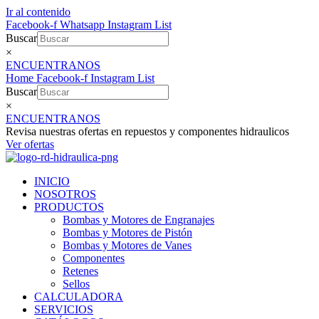
Ir al contenido
Facebook-f
Whatsapp
Instagram
List
Buscar
×
ENCUENTRANOS
Home
Facebook-f
Instagram
List
Buscar
×
ENCUENTRANOS
Revisa nuestras ofertas en repuestos y componentes hidraulicos
Ver ofertas
INICIO
NOSOTROS
PRODUCTOS
Bombas y Motores de Engranajes
Bombas y Motores de Pistón
Bombas y Motores de Vanes
Componentes
Retenes
Sellos
CALCULADORA
SERVICIOS