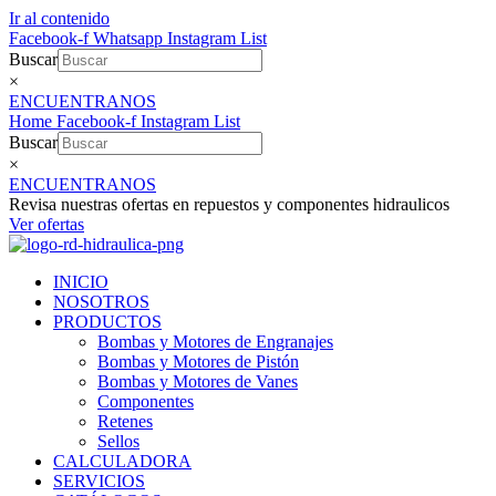
Ir al contenido
Facebook-f
Whatsapp
Instagram
List
Buscar
×
ENCUENTRANOS
Home
Facebook-f
Instagram
List
Buscar
×
ENCUENTRANOS
Revisa nuestras ofertas en repuestos y componentes hidraulicos
Ver ofertas
INICIO
NOSOTROS
PRODUCTOS
Bombas y Motores de Engranajes
Bombas y Motores de Pistón
Bombas y Motores de Vanes
Componentes
Retenes
Sellos
CALCULADORA
SERVICIOS