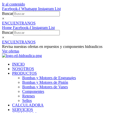
Ir al contenido
Facebook-f
Whatsapp
Instagram
List
Buscar
×
ENCUENTRANOS
Home
Facebook-f
Instagram
List
Buscar
×
ENCUENTRANOS
Revisa nuestras ofertas en repuestos y componentes hidraulicos
Ver ofertas
INICIO
NOSOTROS
PRODUCTOS
Bombas y Motores de Engranajes
Bombas y Motores de Pistón
Bombas y Motores de Vanes
Componentes
Retenes
Sellos
CALCULADORA
SERVICIOS