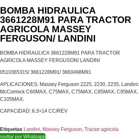
BOMBA HIDRAULICA
3661228M91 PARA TRACTOR
AGRICOLA MASSEY
FERGUSON/ LANDINI
BOMBA HIDRAULICA 3661228M91 PARA TRACTOR
AGRICOLA MASSEY FERGUSON/ LANDINI
0510365315/ 3661228M91/ 3660498M91
APLICACIONES: Massey Ferguson 2225, 2230, 2235, Landini:
McCormick C60MAX, C75MAX, C75MAX, C85MAX, C95MAX,
C105MAX.
CAPACIDAD: 6.3+14 CC/REV
Etiquetas
Landini
,
Massey Ferguson
,
Tractor agricola
sultar por Whatsapp